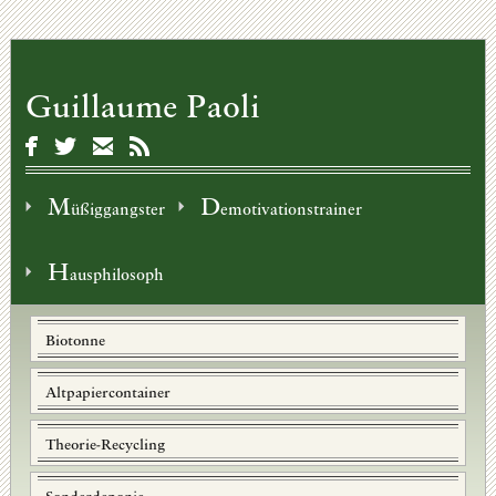
Guillaume Paoli
M
D
üßiggangster
emotivationstrainer
H
ausphilosoph
Biotonne
Altpapiercontainer
Theorie-Recycling