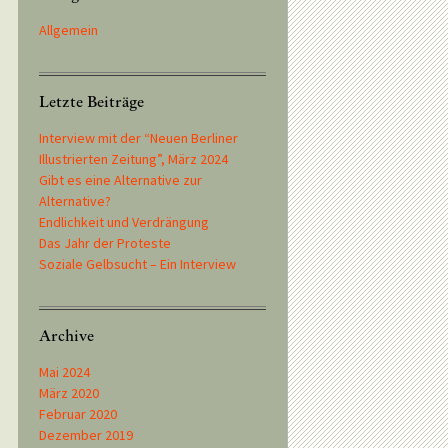
Allgemein
Letzte Beiträge
Interview mit der “Neuen Berliner
Illustrierten Zeitung”, März 2024
Gibt es eine Alternative zur
Alternative?
Endlichkeit und Verdrängung
Das Jahr der Proteste
Soziale Gelbsucht – Ein Interview
Archive
Mai 2024
März 2020
Februar 2020
Dezember 2019