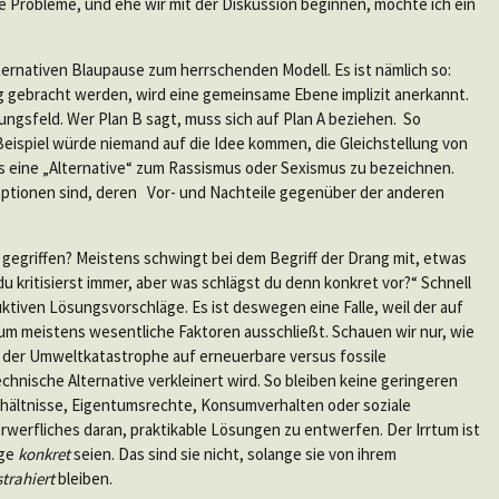
e Probleme, und ehe wir mit der Diskussion beginnen, möchte ich ein
ternativen Blaupause zum herrschenden Modell. Es ist nämlich so:
 gebracht werden, wird eine gemeinsame Ebene implizit anerkannt.
ungsfeld. Wer Plan B sagt, muss sich auf Plan A beziehen. So
 Beispiel würde niemand auf die Idee kommen, die Gleichstellung von
s eine „Alternative“ zum Rassismus oder Sexismus zu bezeichnen.
Optionen sind, deren Vor- und Nachteile gegenüber der anderen
 gegriffen? Meistens schwingt bei dem Begriff der Drang mit, etwas
u kritisierst immer, aber was schlägst du denn konkret vor?“ Schnell
uktiven Lösungsvorschläge. Es ist deswegen eine Falle, weil der auf
aum meistens wesentliche Faktoren ausschließt. Schauen wir nur, wie
 der Umweltkatastrophe auf erneuerbare versus fossile
technische Alternative verkleinert wird. So bleiben keine geringeren
hältnisse, Eigentumsrechte, Konsumverhalten oder soziale
Verwerfliches daran, praktikable Lösungen zu entwerfen. Der Irrtum ist
äge
konkret
seien. Das sind sie nicht, solange sie von ihrem
trahiert
bleiben.