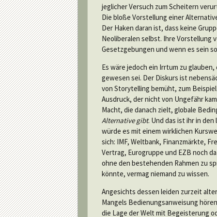
jeglicher Versuch zum Scheitern verur
Die bloße Vorstellung einer Alternat
Der Haken daran ist, dass keine Grupp
Neoliberalen selbst. Ihre Vorstellun
Gesetzgebungen und wenn es sein sol
Es wäre jedoch ein Irrtum zu glauben,
gewesen sei. Der Diskurs ist nebensä
von Storytelling bemüht, zum Beispiel
Ausdruck, der nicht von Ungefähr kam,
Macht, die danach zielt, globale Bedi
Alternative gibt
. Und das ist ihr in d
würde es mit einem wirklichen Kurswe
sich: IMF, Weltbank, Finanzmärkte, F
Vertrag, Eurogruppe und EZB noch daz
ohne den bestehenden Rahmen zu spre
könnte, vermag niemand zu wissen.
Angesichts dessen leiden zurzeit alte
Mangels Bedienungsanweisung hören si
die Lage der Welt mit Begeisterung o