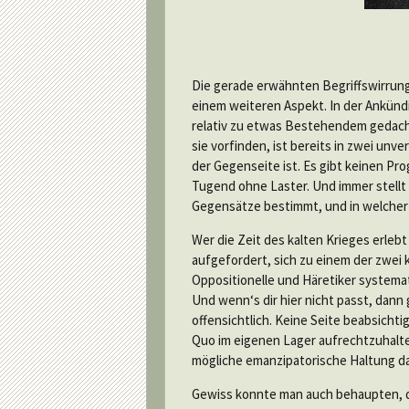
Die gerade erwähnten Begriffswirrunge
einem weiteren Aspekt. In der Ankünd
relativ zu etwas Bestehendem gedacht
sie vorfinden, ist bereits in zwei un
der Gegenseite ist. Es gibt keinen P
Tugend ohne Laster. Und immer stellt 
Gegensätze bestimmt, und in welcher 
Wer die Zeit des kalten Krieges erlebt
aufgefordert, sich zu einem der zwe
Oppositionelle und Häretiker systemat
Und wenn‘s dir hier nicht passt, dann
offensichtlich. Keine Seite beabsicht
Quo im eigenen Lager aufrechtzuhalte
mögliche emanzipatorische Haltung dar
Gewiss konnte man auch behaupten, da