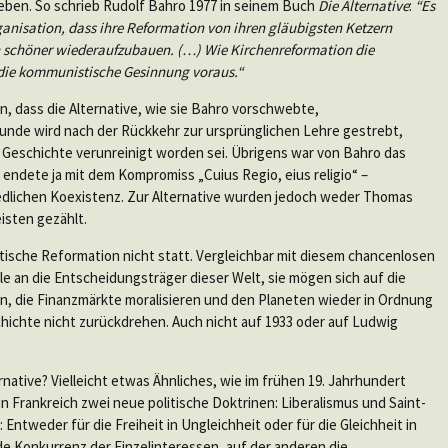
eben. So schrieb Rudolf Bahro 1977 in seinem Buch
Die Alternative
:
“Es
ganisation, dass ihre Reformation von ihren gläubigsten Ketzern
n schöner wiederaufzubauen. (…) Wie Kirchenreformation die
n die kommunistische Gesinnung voraus.“
, dass die Alternative, wie sie Bahro vorschwebte,
runde wird nach der Rückkehr zur ursprünglichen Lehre gestrebt,
Geschichte verunreinigt worden sei. Übrigens war von Bahro das
endete ja mit dem Kompromiss „Cuius Regio, eius religio“ ­–
dlichen Koexistenz. Zur Alternative wurden jedoch weder Thomas
isten gezählt.
ische Reformation nicht statt. Vergleichbar mit diesem chancenlosen
le an die Entscheidungsträger dieser Welt, sie mögen sich auf die
, die Finanzmärkte moralisieren und den Planeten wieder in Ordnung
chichte nicht zurückdrehen. Auch nicht auf 1933 oder auf Ludwig
rnative? Vielleicht etwas Ähnliches, wie im frühen 19. Jahrhundert
n Frankreich zwei neue politische Doktrinen: Liberalismus und Saint-
ntweder für die Freiheit in Ungleichheit oder für die Gleichheit in
lde Konkurrenz der Einzelinteressen, auf der anderen die