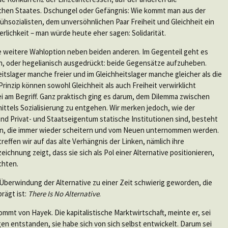
ichen Staates. Dschungel oder Gefängnis: Wie kommt man aus der
rühsozialisten, dem unversöhnlichen Paar Freiheit und Gleichheit ein
erlichkeit – man würde heute eher sagen: Solidarität.
ne weitere Wahloption neben beiden anderen. Im Gegenteil geht es
gen, oder hegelianisch ausgedrückt: beide Gegensätze aufzuheben.
itslager manche freier und im Gleichheitslager manche gleicher als die
 Prinzip können sowohl Gleichheit als auch Freiheit verwirklicht
i am Begriff. Ganz praktisch ging es darum, dem Dilemma zwischen
ttels Sozialisierung zu entgehen. Wir merken jedoch, wie der
rend Privat- und Staatseigentum statische Institutionen sind, besteht
nten, die immer wieder scheitern und vom Neuen unternommen werden.
effen wir auf das alte Verhängnis der Linken, nämlich ihre
eichnung zeigt, dass sie sich als Pol einer Alternative positionieren,
chten.
n Überwindung der Alternative zu einer Zeit schwierig geworden, die
rägt ist:
There Is No Alternative
.
mt von Hayek. Die kapitalistische Marktwirtschaft, meinte er, sei
n entstanden, sie habe sich von sich selbst entwickelt. Darum sei