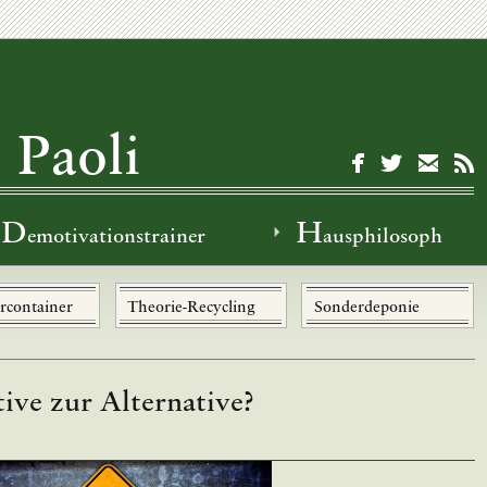
 Paoli
D
H
emotivationstrainer
ausphilosoph
rcontainer
Theorie-Recycling
Sonderdeponie
tive zur Alternative?