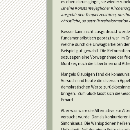
es eben darum ginge, sie wiederzubel
ist eine Konstante jeglicher Kirchenor
ausgeht: den Tempel zerstören, um ih
christliche, so setzt Parteireformatio
Besser kann nicht ausgedrückt werden
fundamentalistisch geprägt war. Im G
welche durch die Unwägbarkeiten der 
Beispiel gut gewählt. Die Reformation 
sozusagen eine Vorwegnahme der frie
Müntzer, noch die Libertinen und Athe
Mangels Gläubigen fand die kommunist
Versuch sind heute die diversen Appel
demokratischen Werte zurückbesinnen
bringen. Zum Glück lässt sich die Ges
Erhard.
Aber was wäre die Alternative zur Alte
versucht wurde. Damals konkurrieren i
Simonismus. Die Wahloptionen heißen: E
Unfreiheit. Auf der einen Seite die wi