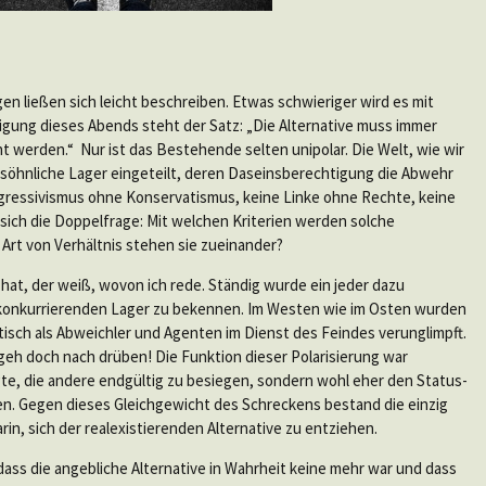
n ließen sich leicht beschreiben. Etwas schwieriger wird es mit
igung dieses Abends steht der Satz: „Die Alternative muss immer
 werden.“ Nur ist das Bestehende selten unipolar. Die Welt, wie wir
versöhnliche Lager eingeteilt, deren Daseinsberechtigung die Abwehr
rogressivismus ohne Konservatismus, keine Linke ohne Rechte, keine
sich die Doppelfrage: Mit welchen Kriterien werden solche
Art von Verhältnis stehen sie zueinander?
 hat, der weiß, wovon ich rede. Ständig wurde ein jeder dazu
i konkurrierenden Lager zu bekennen. Im Westen wie im Osten wurden
isch als Abweichler und Agenten im Dienst des Feindes verunglimpft.
 geh doch nach drüben! Die Funktion dieser Polarisierung war
igte, die andere endgültig zu besiegen, sondern wohl eher den Status-
n. Gegen dieses Gleichgewicht des Schreckens bestand die einzig
in, sich der realexistierenden Alternative zu entziehen.
ss die angebliche Alternative in Wahrheit keine mehr war und dass