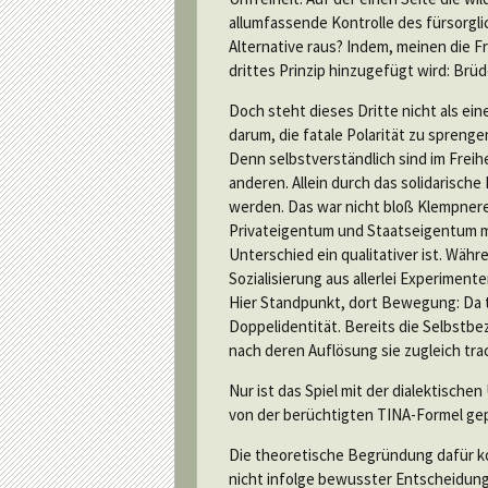
allumfassende Kontrolle des fürsorgl
Alternative raus? Indem, meinen die F
drittes Prinzip hinzugefügt wird: Brüd
Doch steht dieses Dritte nicht als ei
darum, die fatale Polarität zu spren
Denn selbstverständlich sind im Freihe
anderen.
Allein durch das solidarische
werden. Das war nicht bloß Klempnere
Privateigentum und Staatseigentum mi
Unterschied ein qualitativer ist. Wäh
Sozialisierung aus allerlei Experime
Hier Standpunkt, dort Bewegung: Da tr
Doppelidentität. Bereits die Selbstbez
nach deren Auflösung sie zugleich tra
Nur ist das Spiel mit der dialektische
von der berüchtigten TINA-Formel gep
Die theoretische Begründung dafür kom
nicht infolge bewusster Entscheidunge