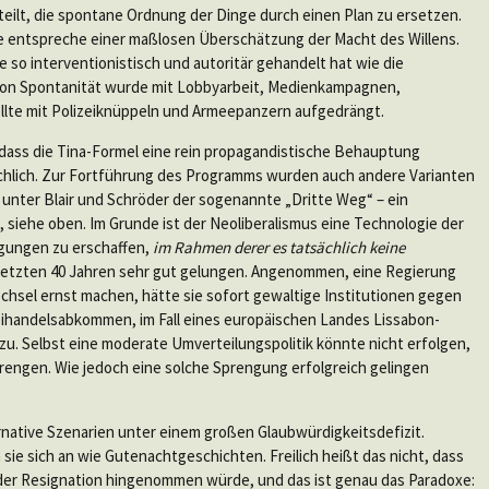
teilt, die spontane Ordnung der Dinge durch einen Plan zu ersetzen.
ive entspreche einer maßlosen Überschätzung der Macht des Willens.
e so interventionistisch und autoritär gehandelt hat wie die
g von Spontanität wurde mit Lobbyarbeit, Medienkampagnen,
lte mit Polizeiknüppeln und Armeepanzern aufgedrängt.
 dass die Tina-Formel eine rein propagandistische Behauptung
chlich. Zur Fortführung des Programms wurden auch andere Varianten
 unter Blair und Schröder der sogenannte „Dritte Weg“ – ein
 siehe oben. Im Grunde ist der Neoliberalismus eine Technologie der
ngungen zu erschaffen,
im Rahmen derer es tatsächlich keine
en letzten 40 Jahren sehr gut gelungen. Angenommen, eine Regierung
chsel ernst machen, hätte sie sofort gewaltige Institutionen gegen
reihandelsabkommen, im Fall eines europäischen Landes Lissabon-
u. Selbst eine moderate Umverteilungspolitik könnte nicht erfolgen,
ngen. Wie jedoch eine solche Sprengung erfolgreich gelingen
rnative Szenarien unter einem großen Glaubwürdigkeitsdefizit.
e sich an wie Gutenachtgeschichten. Freilich heißt das nicht, dass
der Resignation hingenommen würde, und das ist genau das Paradoxe: