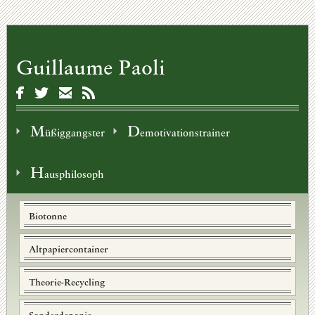
Guillaume Paoli
M
D
üßiggangster
emotivationstrainer
H
ausphilosoph
Biotonne
Altpapiercontainer
Theorie-Recycling