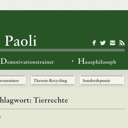
 Paoli
D
H
emotivationstrainer
ausphilosoph
rcontainer
Theorie-Recycling
Sonderdeponie
hlagwort:
Tierrechte
r