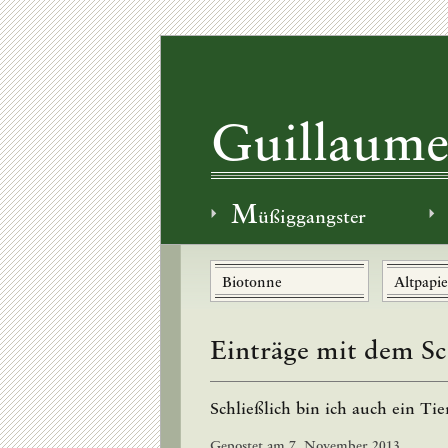
Guillaume
M
üßiggangster
Biotonne
Altpapie
Einträge mit dem Sc
Schließlich bin ich auch ein Tie
Gepostet am
7. November 2013