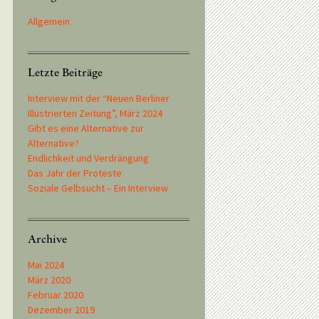
Allgemein
Letzte Beiträge
Interview mit der “Neuen Berliner
Illustrierten Zeitung”, März 2024
Gibt es eine Alternative zur
Alternative?
Endlichkeit und Verdrängung
Das Jahr der Proteste
Soziale Gelbsucht – Ein Interview
Archive
Mai 2024
März 2020
Februar 2020
Dezember 2019