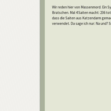
Wir reden hier von Massenmord. Ein Sy
Bratschen. Mal 4 Saiten macht: 236 to
dass die Saiten aus Katzendarm gema
verwendet. Da sage ich nur: Na und? S