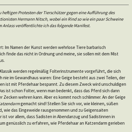
zu heftigen Protesten der Tierschützer gegen eine Aufführung des
ktionisten Hermann Nitsch, wobei ein Rind so wie ein paar Schweine
 Anlass veröffentlichte ich das folgende Manifest.
ört: Im Namen der Kunst werden wehrlose Tiere barbarisch
ich finde das nicht in Ordnung und meine, sie sollen mit dem Mist
us.
Klassik werden regelmäßig Folterinstrumente vorgeführt, die sich
ch nie im Gewandhaus waren: Eine Geige besteht aus zwei Teilen, der
en ist mit Pferdehaar bespannt. Zu diesem Zweck wird unschuldigen
as ist schon Folter, wenn man bedenkt, dass das Pferd sich dann
er Zecken wehren kann. Aber es kommt noch schlimmer. An der Geige
atzendarm
gemacht sind! Stellen Sie sich vor, wie kleinen, süßen
rd, wie das Eingeweide rausgenommen und zu Geigensaiten
r ist vor allem, dass Sadisten in Abendanzug und Sadistinnen in
um genüsslich zu erfahren, wie Pferdehaar an Katzendarm gerieben