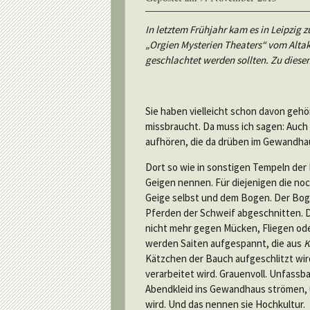
In letztem Frühjahr kam es in Leipzig 
„Orgien Mysterien Theaters“ vom Alta
geschlachtet werden sollten. Zu diesem
Sie haben vielleicht schon davon geh
missbraucht. Da muss ich sagen: Auch 
aufhören, die da drüben im Gewandha
Dort so wie in sonstigen Tempeln der 
Geigen nennen. Für diejenigen die no
Geige selbst und dem Bogen. Der Bog
Pferden der Schweif abgeschnitten. D
nicht mehr gegen Mücken, Fliegen od
werden Saiten aufgespannt, die aus
K
Kätzchen der Bauch aufgeschlitzt wi
verarbeitet wird. Grauenvoll. Unfassba
Abendkleid ins Gewandhaus strömen, 
wird. Und das nennen sie Hochkultur.